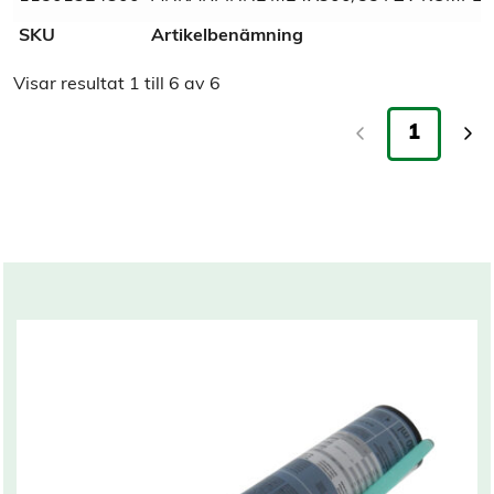
Gänga
Metrisk gänga
SKU
Artikelbenämning
Visar resultat
1
till
6
av
6
Ytbehandling
Varmförzinkad
1
Tull/ Tariff
73181900
Normnummer
115013
Norm
Sifvert
Related products
Marknadsnamn
Varmförzinkad ankarstång