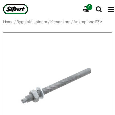
0
Home
/
Bygginfästningar
/
Kemankare
/ Ankarpinne FZV