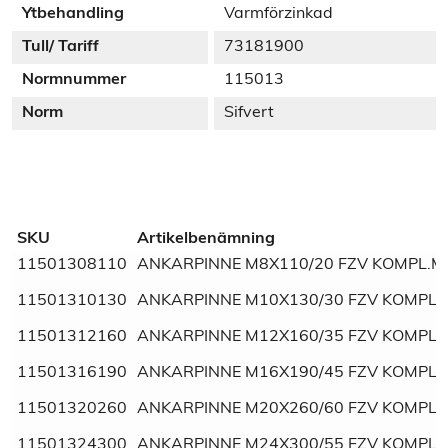
Ytbehandling
Varmförzinkad
Tull/ Tariff
73181900
Normnummer
115013
Norm
Sifvert
Additional information
SKU
Artikelbenämning
11501308110
ANKARPINNE M8X110/20 FZV KOMPL.M
Weight
N/A
11501310130
ANKARPINNE M10X130/30 FZV KOMPL.
Dimensions
N/A
11501312160
ANKARPINNE M12X160/35 FZV KOMPL.
SVHC
Fri
11501316190
ANKARPINNE M16X190/45 FZV KOMPL.
11501320260
ANKARPINNE M20X260/60 FZV KOMPL.
Material
Stål
11501324300
ANKARPINNE M24X300/55 FZV KOMPL.