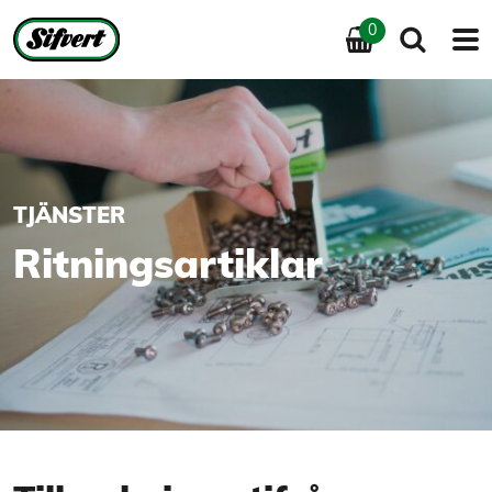
0
Home
»
Tjänster
»
Ritningsartiklar
TJÄNSTER
Ritningsartiklar