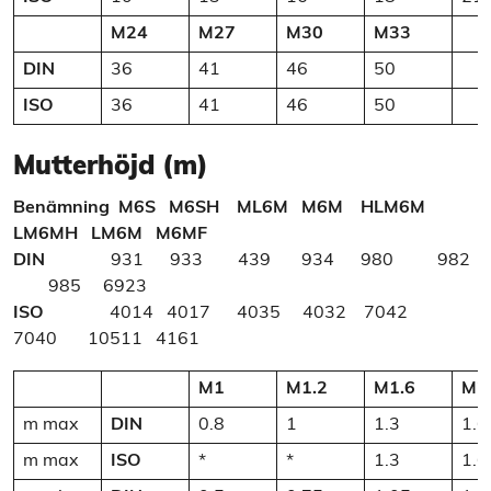
M24
M27
M30
M33
DIN
36
41
46
50
ISO
36
41
46
50
Mutterhöjd (m)
Benämning
M6S M6SH ML6M M6M HLM6M
LM6MH LM6M M6MF
DIN
931 933 439 934 980 982
985 6923
ISO
4014 4017 4035 4032 7042
7040 10511 4161
M1
M1.2
M1.6
M2
m max
DIN
0.8
1
1.3
1.6
m max
ISO
*
*
1.3
1.6