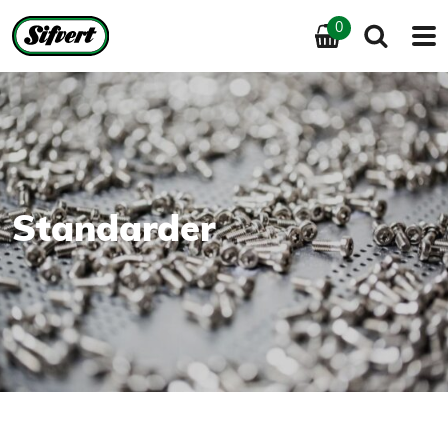
0
Home
»
Skruvskolan
»
Standarder
Standarder