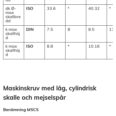
dd
dk Ø-
ISO
33.6
*
40.32
*
max
skallbre
dd
k max
DIN
7.5
8
8.5
13.
skallhöj
d
k max
ISO
8.8
*
10.16
*
skallhöj
d
Maskinskruv med låg, cylindrisk
skalle och mejselspår
Benämning
MSCS