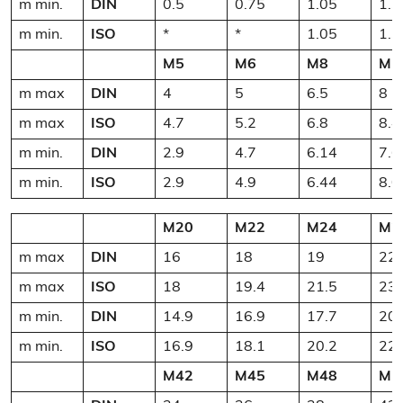
m min.
DIN
0.5
0.75
1.05
1.3
m min.
ISO
*
*
1.05
1.3
M5
M6
M8
M1
m max
DIN
4
5
6.5
8
m max
ISO
4.7
5.2
6.8
8.4
m min.
DIN
2.9
4.7
6.14
7.6
m min.
ISO
2.9
4.9
6.44
8.0
M20
M22
M24
M2
m max
DIN
16
18
19
22
m max
ISO
18
19.4
21.5
23.
m min.
DIN
14.9
16.9
17.7
20.
m min.
ISO
16.9
18.1
20.2
22.
M42
M45
M48
M5