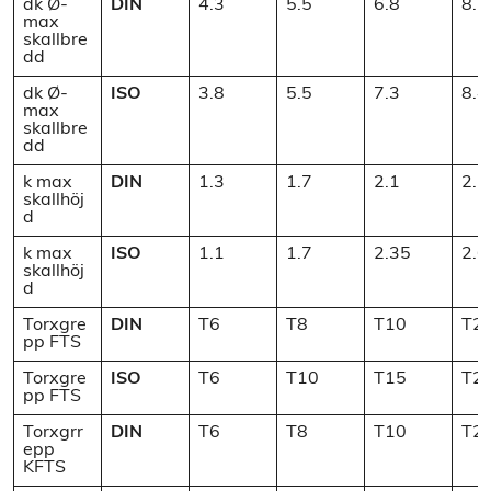
dk Ø-
DIN
4.3
5.5
6.8
8.1
max
skallbre
dd
dk Ø-
ISO
3.8
5.5
7.3
8.4
max
skallbre
dd
k max
DIN
1.3
1.7
2.1
2.5
skallhöj
d
k max
ISO
1.1
1.7
2.35
2.6
skallhöj
d
Torxgre
DIN
T6
T8
T10
T2
pp FTS
Torxgre
ISO
T6
T10
T15
T2
pp FTS
Torxgrr
DIN
T6
T8
T10
T2
epp
KFTS