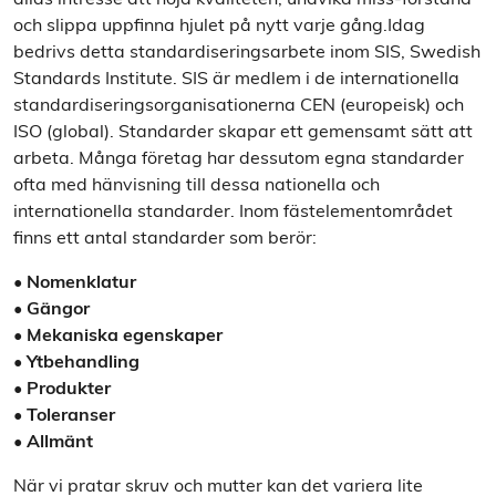
allas intresse att höja kvaliteten, undvika miss-förstånd
och slippa uppfinna hjulet på nytt varje gång.Idag
bedrivs detta standardiseringsarbete inom SIS, Swedish
Standards Institute. SIS är medlem i de internationella
standardiseringsorganisationerna CEN (europeisk) och
ISO (global). Standarder skapar ett gemensamt sätt att
arbeta. Många företag har dessutom egna standarder
ofta med hänvisning till dessa nationella och
internationella standarder. Inom fästelementområdet
finns ett antal standarder som berör:
• Nomenklatur
• Gängor
• Mekaniska egenskaper
• Ytbehandling
• Produkter
• Toleranser
• Allmänt
När vi pratar skruv och mutter kan det variera lite