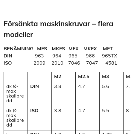
Försänkta maskinskruvar – flera
modeller
BENÄMNING
MFS MKFS MFX MKFX MFT
DIN
963 964 965 966 965TX
ISO
2009 2010 7046 7047 4581
M2
M2.5
M3
M4
dk Ø-
DIN
3.8
4.7
5.6
7.5
max
skallbre
dd
dk Ø-
ISO
3.8
4.7
5.5
8.4
max
skallbre
dd