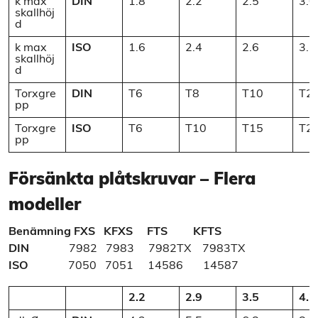
k max
DIN
1.8
2.2
2.5
3.0
skallhöj
d
k max
ISO
1.6
2.4
2.6
3.1
skallhöj
d
Torxgre
DIN
T6
T8
T10
T2
pp
Torxgre
ISO
T6
T10
T15
T2
pp
Försänkta plåtskruvar – Flera
modeller
Benämning
FXS KFXS FTS KFTS
DIN
7982 7983 7982TX 7983TX
ISO
7050 7051 14586 14587
2.2
2.9
3.5
4.2