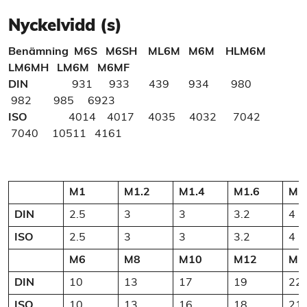
Nyckelvidd (s)
Benämning
M6S M6SH ML6M M6M HLM6M
LM6MH LM6M M6MF
DIN
931 933 439 934 980
982 985 6923
ISO
4014 4017 4035 4032 7042
7040 10511 4161
M1
M1.2
M1.4
M1.6
M2
DIN
2.5
3
3
3.2
4
ISO
2.5
3
3
3.2
4
M6
M8
M10
M12
M1
DIN
10
13
17
19
22
ISO
10
13
16
18
21