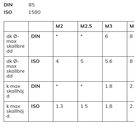
DIN
85
ISO
1580
M2
M2.5
M3
M4
dk Ø-
DIN
*
*
6
8
max
skallbre
dd
dk Ø-
ISO
4
5
5.6
8
max
skallbre
dd
k max
DIN
*
*
1.8
2.4
skallhöj
d
k max
ISO
1.3
1.5
1.8
2.4
skallhöj
d