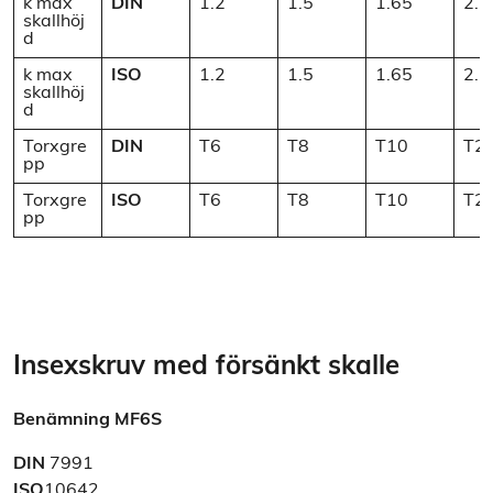
k max
DIN
1.2
1.5
1.65
2.2
skallhöj
d
k max
ISO
1.2
1.5
1.65
2.7
skallhöj
d
Torxgre
DIN
T6
T8
T10
T2
pp
Torxgre
ISO
T6
T8
T10
T2
pp
Insexskruv med försänkt skalle
Benämning
MF6S
DIN
7991
ISO
10642