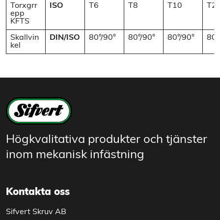
Torxgrr
ISO
T6
T8
T10
T2
epp
KFTS
Skallvin
DIN/ISO
80°/90°
80°/90°
80°/90°
80°
kel
Högkvalitativa produkter och tjänster
inom mekanisk infästning
Kontakta oss
Sifvert Skruv AB