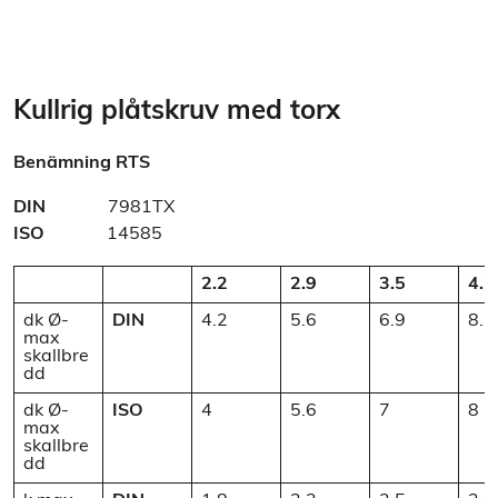
Kullrig plåtskruv med torx
Benämning
RTS
DIN
7981TX
ISO
14585
2.2
2.9
3.5
4.2
dk Ø-
DIN
4.2
5.6
6.9
8.2
max
skallbre
dd
dk Ø-
ISO
4
5.6
7
8
max
skallbre
dd