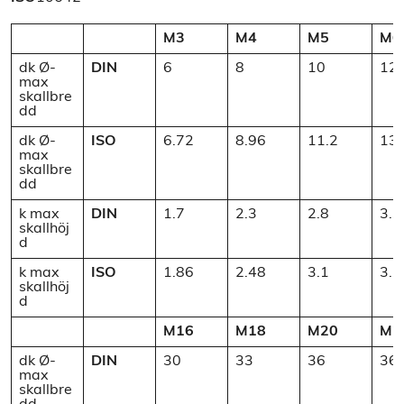
M3
M4
M5
M6
dk Ø-
DIN
6
8
10
12
max
skallbre
dd
dk Ø-
ISO
6.72
8.96
11.2
13.
max
skallbre
dd
k max
DIN
1.7
2.3
2.8
3.3
skallhöj
d
k max
ISO
1.86
2.48
3.1
3.7
skallhöj
d
M16
M18
M20
M2
dk Ø-
DIN
30
33
36
36
max
skallbre