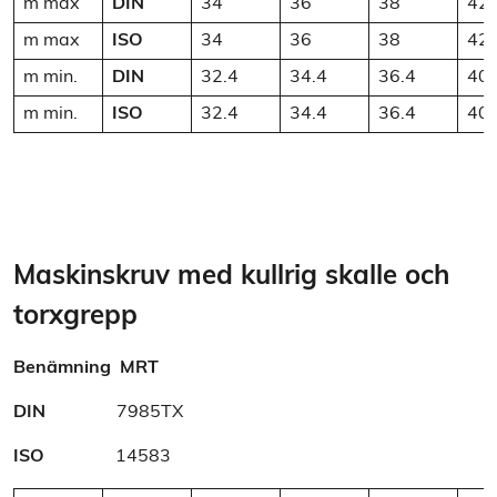
m max
DIN
34
36
38
42
m max
ISO
34
36
38
42
m min.
DIN
32.4
34.4
36.4
40.
m min.
ISO
32.4
34.4
36.4
40.
Maskinskruv med kullrig skalle och
torxgrepp
Benämning
MRT
DIN
7985TX
ISO
14583