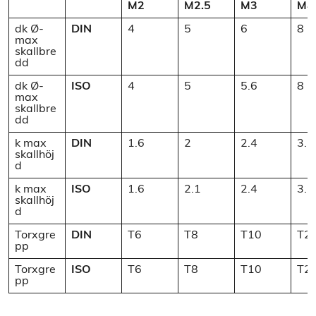
M2
M2.5
M3
M4
dk Ø-
DIN
4
5
6
8
max
skallbre
dd
dk Ø-
ISO
4
5
5.6
8
max
skallbre
dd
k max
DIN
1.6
2
2.4
3.1
skallhöj
d
k max
ISO
1.6
2.1
2.4
3.1
skallhöj
d
Torxgre
DIN
T6
T8
T10
T2
pp
Torxgre
ISO
T6
T8
T10
T2
pp