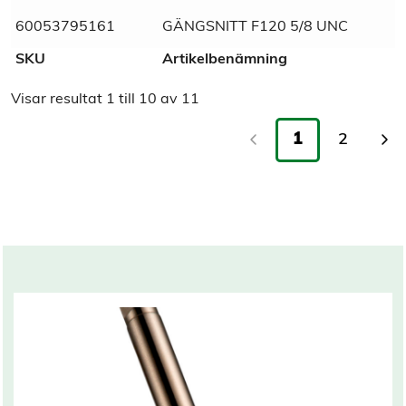
60053795161
GÄNGSNITT F120 5/8 UNC
SKU
Artikelbenämning
Visar resultat
1
till
10
av
11
1
2
Related products