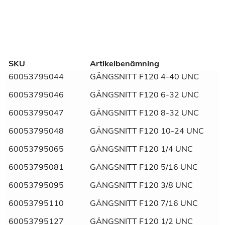
Additional information
SKU
Artikelbenämning
60053795044
GÄNGSNITT F120 4-40 UNC
Dimensions
N/A
60053795046
GÄNGSNITT F120 6-32 UNC
Marknadsnamn
Gängsnitt
60053795047
GÄNGSNITT F120 8-32 UNC
60053795048
GÄNGSNITT F120 10-24 UNC
Tull/ Tariff
82074030
60053795065
GÄNGSNITT F120 1/4 UNC
60053795081
GÄNGSNITT F120 5/16 UNC
60053795095
GÄNGSNITT F120 3/8 UNC
60053795110
GÄNGSNITT F120 7/16 UNC
60053795127
GÄNGSNITT F120 1/2 UNC