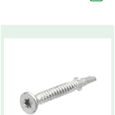
Tull/ Tariff
73181290
Normnummer
115308
Norm
Sifvert
Related products
Marknadsnamn
Gipsskruv med borrspets