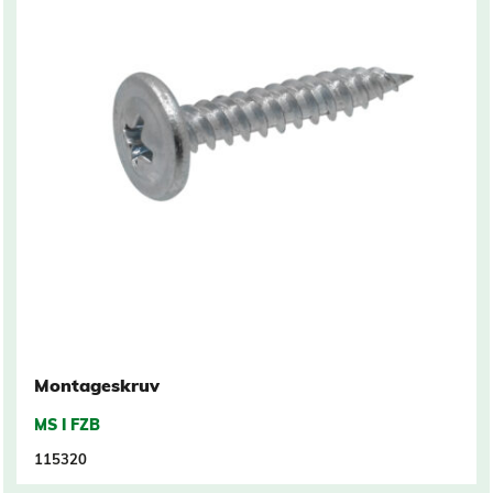
Montageskruv
MS I FZB
115320