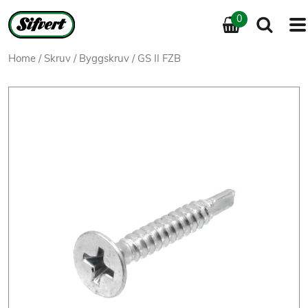
0
Home
/
Skruv
/
Byggskruv
/ GS II FZB