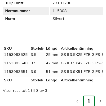
Tull/ Tariff
73181290
Normnummer
115308
Norm
Sifvert
Additional information
SKU
Storlek
Längd
Artikelbenämning
1153083525
3.5
25 mm
GS II 3.5X25 FZB GIPS
Dimensions
N/A
1153083540
3.5
42 mm
GS II 3.5X42 FZB GIPS
Material
Stål
1153083551
3.9
51 mm
GS II 3.9X51 FZB GIPS
SKU
Storlek
Längd
Artikelbenämning
Ytbehandling
Blankförzinkad
Visar resultat
1
till
3
av
3
SVHC
Fri
1