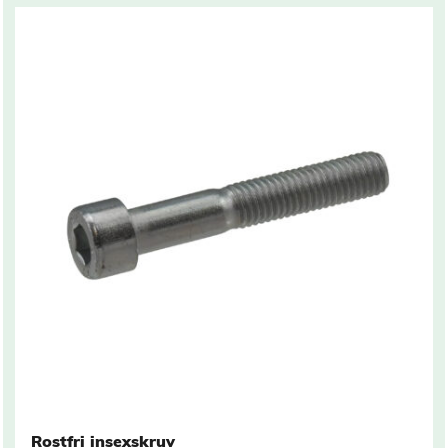
Rostfri insexskruv