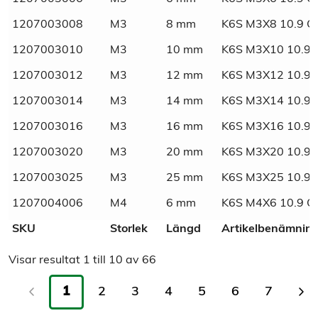
Dimensions
N/A
1207003008
M3
8 mm
K6S M3X8 10.9 
Marknadsnamn
Obehandlad kullrig insexskruv
1207003010
M3
10 mm
K6S M3X10 10.9
1207003012
M3
12 mm
K6S M3X12 10.9
SVHC
Fri
1207003014
M3
14 mm
K6S M3X14 10.9
Material
Stål
1207003016
M3
16 mm
K6S M3X16 10.9
1207003020
M3
20 mm
K6S M3X20 10.9
Ytbehandling
Obehandlad
1207003025
M3
25 mm
K6S M3X25 10.9
Tull/ Tariff
73181568
1207004006
M4
6 mm
K6S M4X6 10.9 
SKU
Storlek
Längd
Artikelbenämnin
Normnummer
7380-1
Visar resultat
1
till
10
av
66
Norm
ISO
1
2
3
4
5
6
7