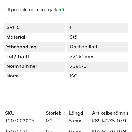
Till produktkatalog tryck
här
.
SVHC
Fri
Material
Stål
Ytbehandling
Obehandlad
Tull/ Tariff
73181568
Normnummer
7380-1
Norm
ISO
Additional information
SKU
Storlek
Längd
Artikelbenämnin
1207003005
M3
5 mm
K6S M3X5 10.9 
Weight
N/A
1207003006
M3
6 mm
K6S M3X6 10.9 