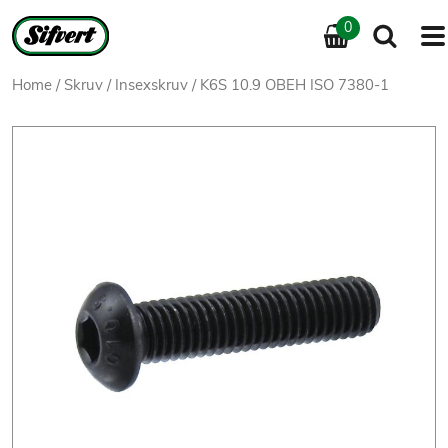
0
Home
/
Skruv
/
Insexskruv
/ K6S 10.9 OBEH ISO 7380-1