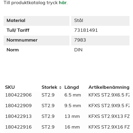
Till produktkatalog tryck
här
.
Material
Stål
Tull/ Tariff
73181491
Normnummer
7983
Norm
DIN
Additional information
SKU
Storlek
Längd
Artikelbenämning
180422906
ST2.9
6.5 mm
KFXS ST2.9X6.5 FZ
Weight
N/A
180422909
ST2.9
9.5 mm
KFXS ST2.9X9.5 FZ
Dimensions
N/A
180422913
ST2.9
13 mm
KFXS ST2.9X13 FZ
Marknadsnamn
Plåtskruv
180422916
ST2.9
16 mm
KFXS ST2.9X16 FZ