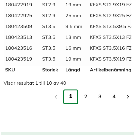
180422919
ST2.9
19 mm
KFXS ST2.9X19 FZ
Material
Stål
180422925
ST2.9
25 mm
KFXS ST2.9X25 FZ
Tull/ Tariff
73181491
180423509
ST3.5
9.5 mm
KFXS ST3.5X9.5 FZ
180423513
ST3.5
13 mm
KFXS ST3.5X13 FZ
Normnummer
7983
180423516
ST3.5
16 mm
KFXS ST3.5X16 FZ
Norm
DIN
180423519
ST3.5
19 mm
KFXS ST3.5X19 FZ
SKU
Storlek
Längd
Artikelbenämning
Visar resultat
1
till
10
av
40
1
2
3
4