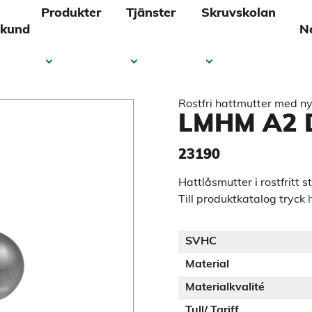
Produkter
Tjänster
Skruvskolan
 kund
N
Rostfri hattmutter med n
LMHM A2 
23190
Hattlåsmutter i rostfritt s
Till produktkatalog tryck
SVHC
Material
Materialkvalité
Tull/ Tariff