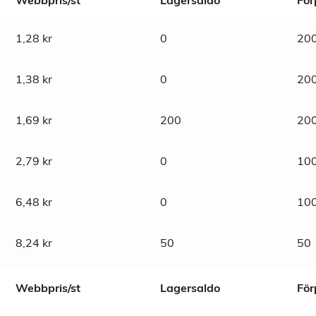
Webbpris/st
Lagersaldo
För
1,28
kr
0
20
1,38
kr
0
20
1,69
kr
200
20
2,79
kr
0
10
6,48
kr
0
10
8,24
kr
50
50
Webbpris/st
Lagersaldo
För
 nylonlåsning