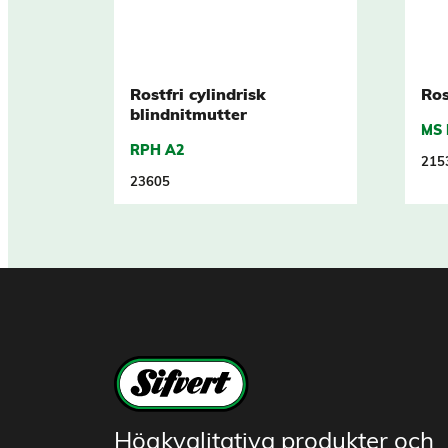
Rostfri cylindrisk
Ros
blindnitmutter
MS 
RPH A2
215
23605
Högkvalitativa produkter och