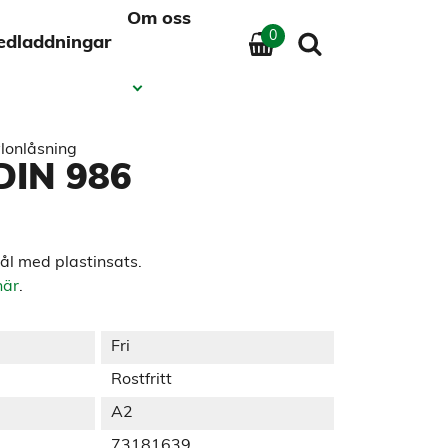
Om oss
0
edladdningar
ylonlåsning
DIN 986
tål med plastinsats.
här
.
Fri
Rostfritt
A2
73181639