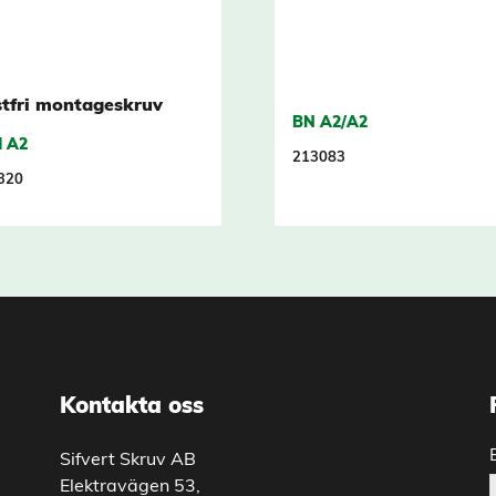
tfri montageskruv
BN A2/A2
I A2
213083
320
Kontakta oss
Sifvert Skruv AB
Elektravägen 53,