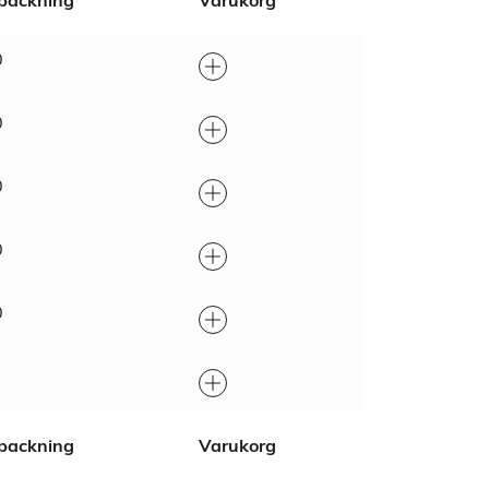
packning
Varukorg
0
0
0
0
0
packning
Varukorg