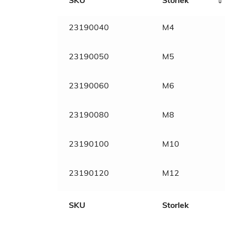
SKU
Storlek
Weight
N/A
Dimensions
N/A
23190040
M4
SVHC
Fri
23190050
M5
Material
Rostfritt
23190060
M6
Materialkvalité
A2
23190080
M8
Tull/ Tariff
73181639
23190100
M10
Normnummer
986
23190120
M12
Norm
DIN
SKU
Storlek
Marknadsnamn
Rostfri hattmutter med