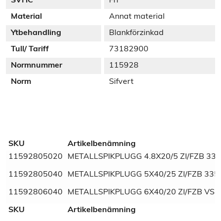
SVHC
Fri
Material
Annat material
Ytbehandling
Blankförzinkad
Tull/ Tariff
73182900
Normnummer
115928
Norm
Sifvert
Additional information
SKU
Artikelbenämning
11592805020
METALLSPIKPLUGG 4.8X20/5 ZI/FZB 335
Weight
N/A
11592805040
METALLSPIKPLUGG 5X40/25 ZI/FZB 335
Dimensions
N/A
11592806040
METALLSPIKPLUGG 6X40/20 ZI/FZB VSB
SVHC
Fri
SKU
Artikelbenämning