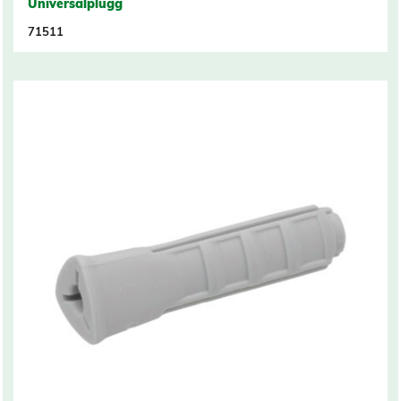
Universalplugg
71511