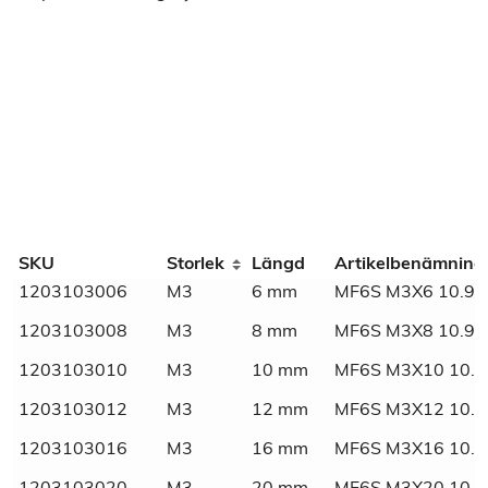
Additional information
SKU
Storlek
Längd
Artikelbenämning
1203103006
M3
6 mm
MF6S M3X6 10.9 
Weight
N/A
1203103008
M3
8 mm
MF6S M3X8 10.9 
Dimensions
N/A
1203103010
M3
10 mm
MF6S M3X10 10.9
1203103012
M3
12 mm
MF6S M3X12 10.9
1203103016
M3
16 mm
MF6S M3X16 10.9