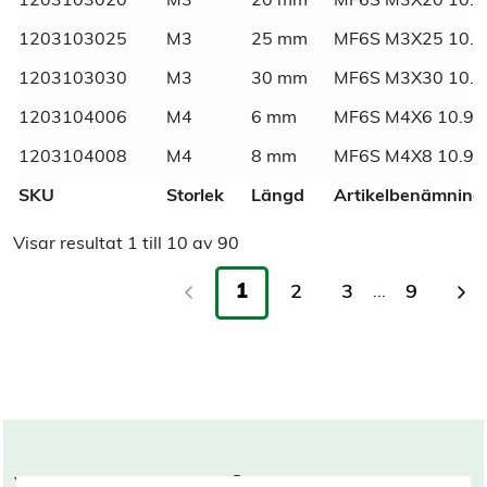
1203103020
M3
20 mm
MF6S M3X20 10.9
1203103025
M3
25 mm
MF6S M3X25 10.9
1203103030
M3
30 mm
MF6S M3X30 10.9
1203104006
M4
6 mm
MF6S M4X6 10.9 
1203104008
M4
8 mm
MF6S M4X8 10.9 
SKU
Storlek
Längd
Artikelbenämning
Visar resultat
1
till
10
av
90
1
2
3
9
...