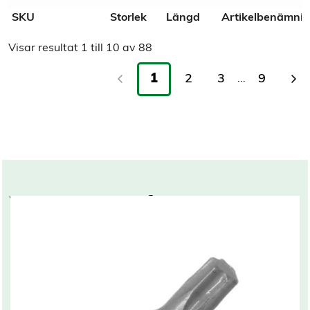
SKU
Storlek
Längd
Artikelbenämni
Visar resultat
1
till
10
av
88
1
2
3
9
...
You may also like…