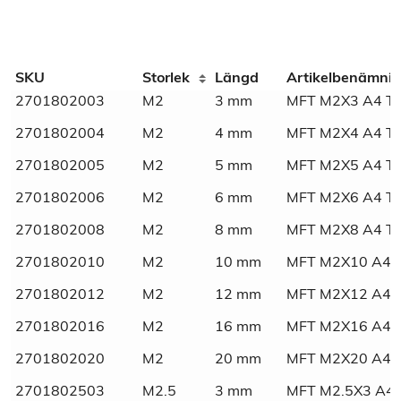
Additional information
SKU
Storlek
Längd
Artikelbenämni
2701802003
M2
3 mm
MFT M2X3 A4 T
Weight
N/A
2701802004
M2
4 mm
MFT M2X4 A4 T
Dimensions
N/A
2701802005
M2
5 mm
MFT M2X5 A4 T
2701802006
M2
6 mm
MFT M2X6 A4 T
2701802008
M2
8 mm
MFT M2X8 A4 T
2701802010
M2
10 mm
MFT M2X10 A4 
2701802012
M2
12 mm
MFT M2X12 A4 
2701802016
M2
16 mm
MFT M2X16 A4 
2701802020
M2
20 mm
MFT M2X20 A4 
2701802503
M2.5
3 mm
MFT M2.5X3 A4 