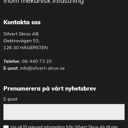
inom mekanisk infästning
Kontakta oss
Sifvert Skruv AB
Elektravägen 53,
126 30 HÄGERSTEN
Telefon
:
08-440 73 20
E-post
:
info@sifvert-skruv.se
Prenumerera på vårt nyhetsbrev
E-post
Jag vill få relevant information från SIfvert Skruv Ab till min