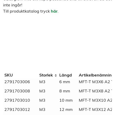
inte ingår!
Till produktkatalog tryck
här
.
Additional information
SKU
Storlek
Längd
Artikelbenämning
2791703006
M3
6 mm
MFT-T M3X6 A2 T
Weight
N/A
2791703008
M3
8 mm
MFT-T M3X8 A2 T
Dimensions
N/A
2791703010
M3
10 mm
MFT-T M3X10 A2 
2791703012
M3
12 mm
MFT-T M3X12 A2 