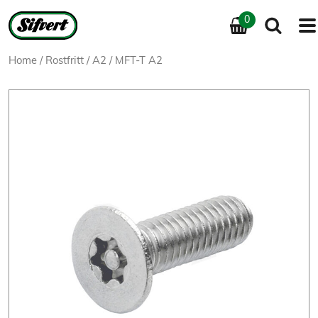
0
Home
/
Rostfritt
/
A2
/ MFT-T A2