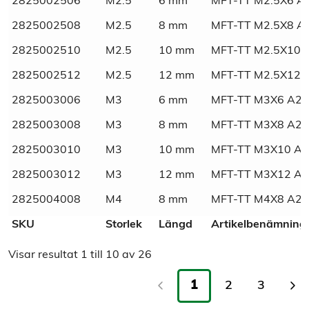
2825002506
M2.5
6 mm
MFT-TT M2.5X6 A
Dimensions
N/A
2825002508
M2.5
8 mm
MFT-TT M2.5X8 A
SVHC
Fri
2825002510
M2.5
10 mm
MFT-TT M2.5X10 
2825002512
M2.5
12 mm
MFT-TT M2.5X12 
Material
Rostfritt
2825003006
M3
6 mm
MFT-TT M3X6 A2 
Materialkvalité
A2
2825003008
M3
8 mm
MFT-TT M3X8 A2 
2825003010
M3
10 mm
MFT-TT M3X10 A2
Tull/ Tariff
73181410
2825003012
M3
12 mm
MFT-TT M3X12 A2
Normnummer
7500
2825004008
M4
8 mm
MFT-TT M4X8 A2 
SKU
Storlek
Längd
Artikelbenämning
Norm
DIN
Visar resultat
1
till
10
av
26
Rostfri gängpressande
1
2
3
Marknadsnamn
maskinskruv torx