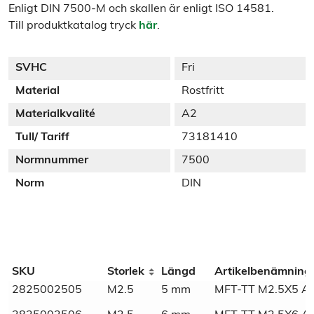
Enligt DIN 7500-M och skallen är enligt ISO 14581.
Till produktkatalog tryck
här
.
SVHC
Fri
Material
Rostfritt
Materialkvalité
A2
Tull/ Tariff
73181410
Normnummer
7500
Norm
DIN
Additional information
SKU
Storlek
Längd
Artikelbenämning
2825002505
M2.5
5 mm
MFT-TT M2.5X5 A
Weight
N/A