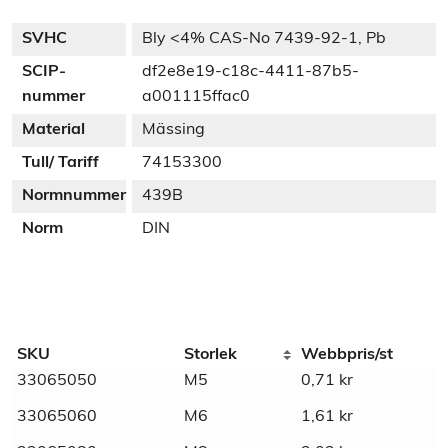
SVHC
Bly <4% CAS-No 7439-92-1, Pb
SCIP-
df2e8e19-c18c-4411-87b5-
nummer
a001115ffac0
Material
Mässing
Tull/ Tariff
74153300
Normnummer
439B
Norm
DIN
Additional information
SKU
Storlek
Webbpris/st
33065050
M5
0,71
kr
Weight
N/A
33065060
M6
1,61
kr
Dimensions
N/A