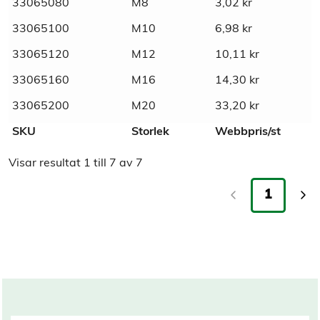
33065080
M8
3,02
kr
Marknadsnamn
Mässings lågmutter
33065100
M10
6,98
kr
33065120
M12
10,11
kr
SVHC
Bly <4% CAS-No 7439-92-1, Pb
33065160
M16
14,30
kr
df2e8e19-c18c-4411-87b5-
33065200
M20
33,20
kr
SCIP-nummer
a001115ffac0
SKU
Storlek
Webbpris/st
Material
Mässing
Visar resultat
1
till
7
av
7
1
Tull/ Tariff
74153300
Normnummer
439B
Norm
DIN