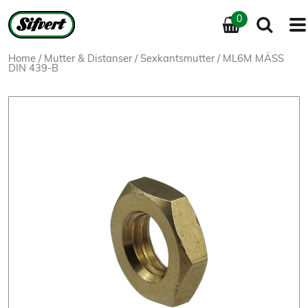
0
Home
/
Mutter & Distanser
/
Sexkantsmutter
/ ML6M MÄSS
DIN 439-B