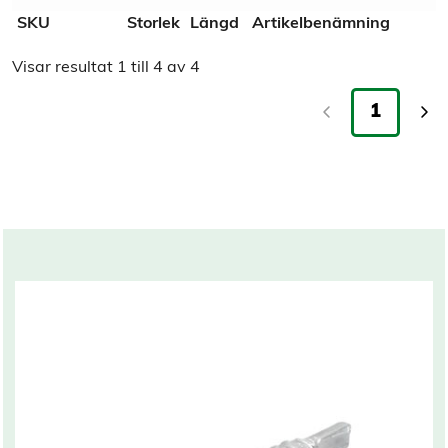
SKU
Storlek
Längd
Artikelbenämning
Ytbehandling
Zinkflakes
Visar resultat
1
till
4
av
4
Tull/ Tariff
73181491
1
Normnummer
115321
Norm
Sifvert
Marknadsnamn
Montageskruv Zincotech
Related products