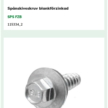
Spånskiveskruv blankförzinkad
SPS FZB
115334_2