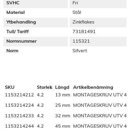
SVHC
Fri
Material
Stål
Ytbehandling
Zinkflakes
Tull/ Tariff
73181491
Normnummer
115321
Norm
Sifvert
Additional information
SKU
Storlek
Längd
Artikelbenämning
1153214212
4.2
13 mm
MONTAGESKRUV UTV 4.2
Dimensions
N/A
1153214224
4.2
25 mm
MONTAGESKRUV UTV 4.2
SVHC
Fri
1153214233
4.2
32 mm
MONTAGESKRUV UTV 4.2
1153214244
4.2
45 mm
MONTAGESKRUV UTV 4.2
Material
Stål