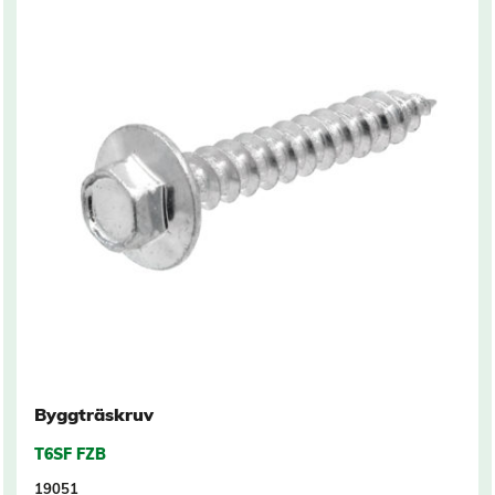
Byggträskruv
T6SF FZB
19051