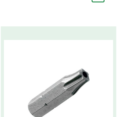
Marknadsnamn
Bits Pozidrive kryss
Related products