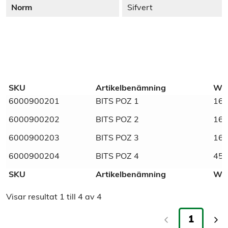
Norm
Sifvert
Description
Additional information
POZIDRIVE BITS STANDARD
SKU
Artikelbenämning
Web
6000900201
BITS POZ 1
16,
Weight
N/A
6000900202
BITS POZ 2
16,
Dimensions
N/A
6000900203
BITS POZ 3
16,
Tull/ Tariff
82079099
6000900204
BITS POZ 4
45,
SKU
Artikelbenämning
Web
Normnummer
60009002
Visar resultat
1
till
4
av
4
Norm
Sifvert
1