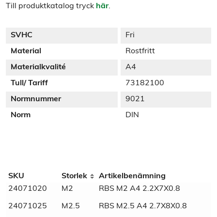
Till produktkatalog tryck
här
.
SVHC
Fri
Material
Rostfritt
Materialkvalité
A4
Tull/ Tariff
73182100
Normnummer
9021
Norm
DIN
Additional information
SKU
Storlek
Artikelbenämning
24071020
M2
RBS M2 A4 2.2X7X0.8
Weight
N/A
24071025
M2.5
RBS M2.5 A4 2.7X8X0.8
SVHC
Fri