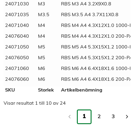
24071030
M3
RBS M3 A4 3.2X9X0.8
24071035
M3.5
RBS M3.5 A4 3.7X11X0.8
Material
Rostfritt
24071040
M4
RBS M4 A4 4.3X12X1.0 1000-P
Materialkvalité
A4
24076040
M4
RBS M4 A4 4.3X12X1.0 200-PA
24071050
M5
RBS M5 A4 5.3X15X1.2 1000-P
Tull/ Tariff
73182100
24076050
M5
RBS M5 A4 5.3X15X1.2 200-PA
Normnummer
9021
24071060
M6
RBS M6 A4 6.4X18X1.6 1000-P
24076060
M6
RBS M6 A4 6.4X18X1.6 200-PA
Norm
DIN
SKU
Storlek
Artikelbenämning
Marknadsnamn
Rostfri stor rundbricka
Visar resultat
1
till
10
av
24
1
2
3