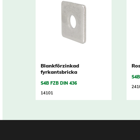
Blankförzinkad
Ros
fyrkantsbricka
S4B
S4B FZB DIN 436
241
14101