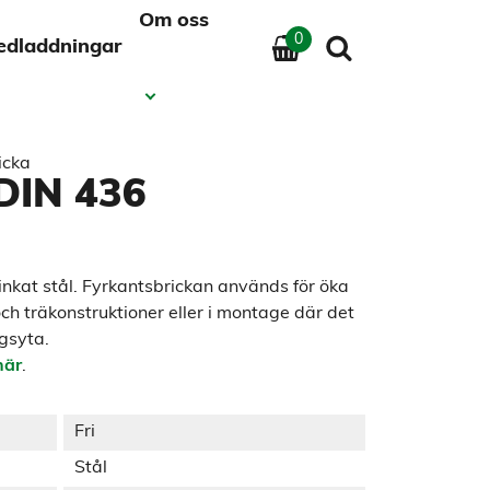
Om oss
0
edladdningar
icka
DIN 436
inkat stål. Fyrkantsbrickan används för öka
h träkonstruktioner eller i montage där det
gsyta.
här
.
Fri
Stål