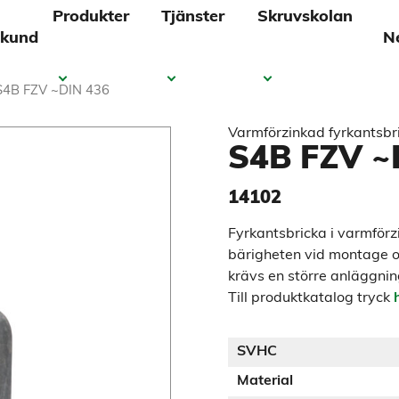
Produkter
Tjänster
Skruvskolan
 kund
N
S4B FZV ~DIN 436
Varmförzinkad fyrkantsbr
S4B FZV ~
14102
Fyrkantsbricka i varmförz
bärigheten vid montage oc
krävs en större anläggnin
Till produktkatalog tryck
SVHC
Material