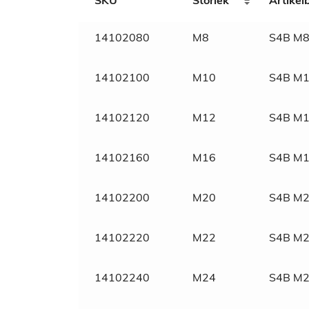
SKU
Storlek
Artike
Weight
N/A
14102080
M8
S4B M8
Marknadsnamn
Varmförzinkad fyrkants
14102100
M10
S4B M1
SVHC
Fri
14102120
M12
S4B M1
Material
Stål
14102160
M16
S4B M1
Ytbehandling
Varmförzinkad
14102200
M20
S4B M2
Tull/ Tariff
73182200
14102220
M22
S4B M2
Normnummer
436
14102240
M24
S4B M2
Norm
~DIN