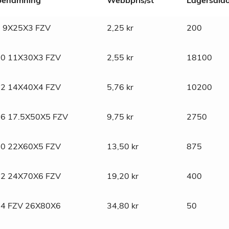
lbenämning
Webbpris/st
Lagersald
 9X25X3 FZV
2,25
kr
200
bricka
0 11X30X3 FZV
2,55
kr
18100
2 14X40X4 FZV
5,76
kr
10200
6 17.5X50X5 FZV
9,75
kr
2750
0 22X60X5 FZV
13,50
kr
875
2 24X70X6 FZV
19,20
kr
400
4 FZV 26X80X6
34,80
kr
50