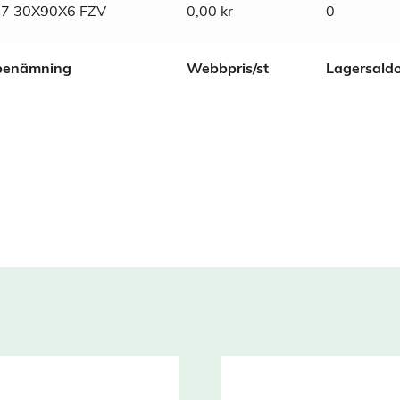
7 30X90X6 FZV
0,00
kr
0
lbenämning
Webbpris/st
Lagersald