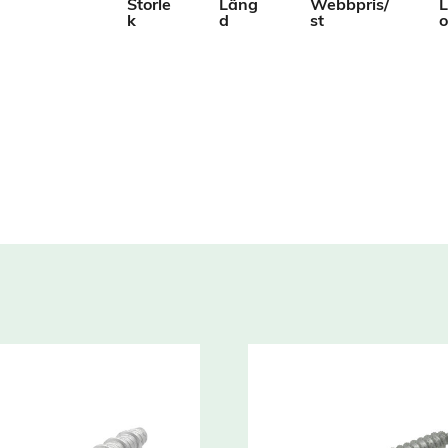
Storle
Läng
Webbpris/
L
k
d
st
o
DOG