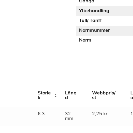
Gänga
Ytbehandling
Tull/ Tariff
Normnummer
Norm
Storle
Läng
Webbpris/
L
k
d
st
o
6.3
32
2,25
kr
mm