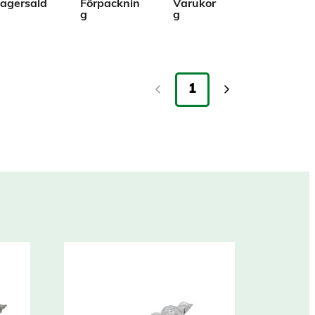
agersald
Förpacknin
Varukor
g
g
1