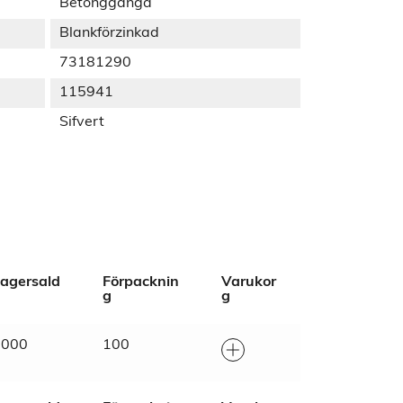
Betonggänga
Blankförzinkad
73181290
115941
Sifvert
agersald
Förpacknin
Varukor
g
g
1000
100