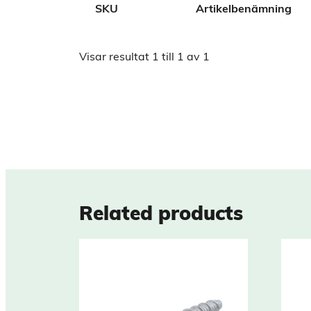
SKU
Artikelbenämning
Ytbehandling
Blankförzinkad
Visar resultat
1
till
1
av
1
Tull/ Tariff
73181290
Normnummer
115941
Norm
Sifvert
Marknadsnamn
Universalskruv WALL
Related products