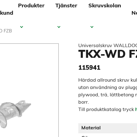
Produkter
Tjänster
Skruvskolan
 kund
N
D FZB
Universalskruv WALLDO
TKX-WD F
115941
Härdad allround skruv ku
utan användning av plugg i
plywood, trä, lättbetong
borr.
Till produktkatalog tryck
Material