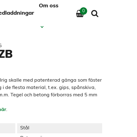
Om oss
0
edladdningar
G
ZB
llrig skalle med patenterad gänga som fäster
 de flesta material, t.ex. gips, spånskiva,
 m.m. Tegel och betong förborras med 5 mm
här
.
Stål