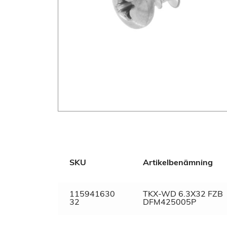
Additional information
SKU
Artikelbenämning
Dimensions
N/A
Material
Stål
115941630
TKX-WD 6.3X32 FZB
32
DFM425005P
Gänga
Betonggänga