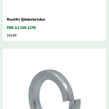
Rostfri fjäderbricka
FBB A1 DIN 127B
24140