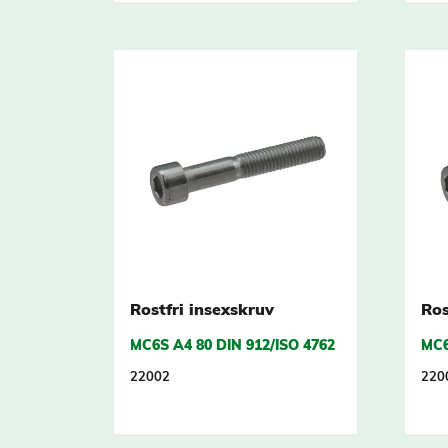
Rostfri insexskruv
Ros
MC6S A4 80 DIN 912/ISO 4762
MC6
22002
220