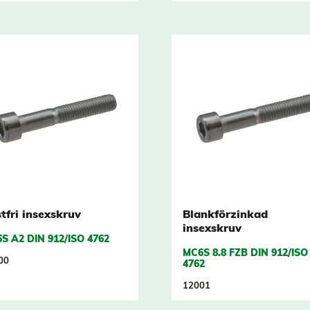
tfri insexskruv
Blankförzinkad
insexskruv
S A2 DIN 912/ISO 4762
MC6S 8.8 FZB DIN 912/ISO
00
4762
12001