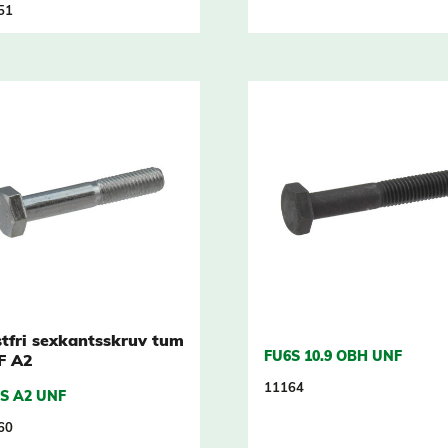
51
tfri sexkantsskruv tum
FU6S 10.9 OBH UNF
F A2
11164
S A2 UNF
60