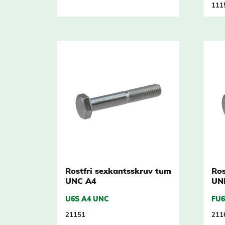
111
Rostfri sexkantsskruv tum
Ros
UNC A4
UN
U6S A4 UNC
FU6
21151
211