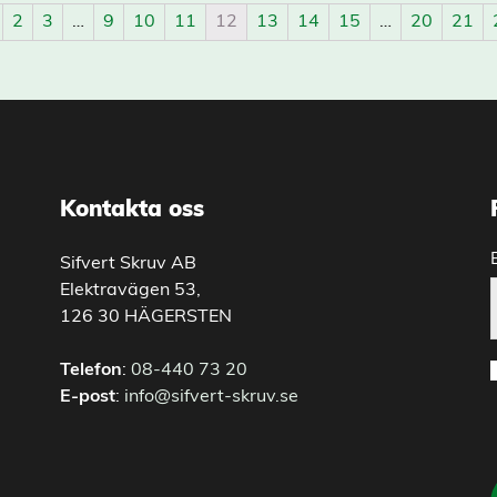
2
3
…
9
10
11
12
13
14
15
…
20
21
Kontakta oss
Sifvert Skruv AB
Elektravägen 53,
126 30 HÄGERSTEN
Telefon
:
08-440 73 20
E-post
:
info@sifvert-skruv.se