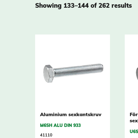
Showing 133–144 of 262 results
Aluminium sexkantskruv
Fö
sex
M6SH ALU DIN 933
U6S
41110