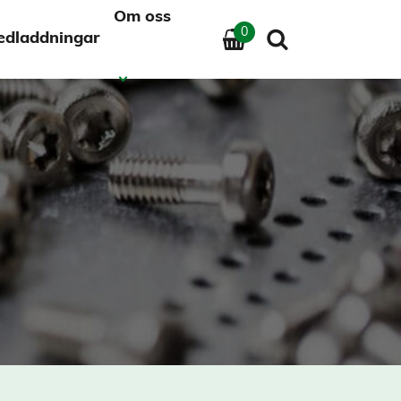
Om oss
0
edladdningar