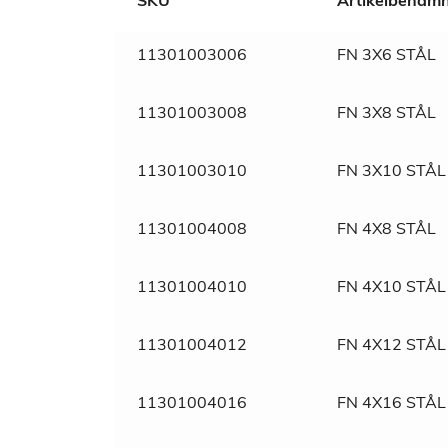
SKU
Artikelbenäm
Weight
N/A
Dimensions
N/A
11301003006
FN 3X6 STÅL
Marknadsnamn
Stål slagnit
11301003008
FN 3X8 STÅL
SVHC
Fri
11301003010
FN 3X10 STÅL
Material
Stål
11301004008
FN 4X8 STÅL
Ytbehandling
Obehandlad
11301004010
FN 4X10 STÅL
Tull/ Tariff
74153300
11301004012
FN 4X12 STÅL
Normnummer
661
11301004016
FN 4X16 STÅL
Norm
DIN