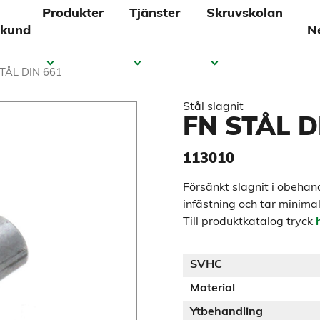
Produkter
Tjänster
Skruvskolan
 kund
N
STÅL DIN 661
Stål slagnit
FN STÅL D
113010
Försänkt slagnit i obeha
infästning och tar minima
Till produktkatalog tryck
SVHC
Material
Ytbehandling