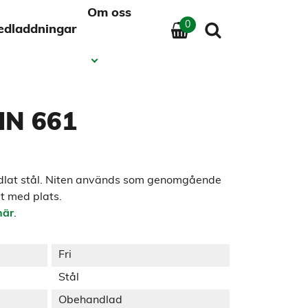
Om oss
0
edladdningar
IN 661
ndlat stål. Niten används som genomgående
lt med plats.
här
.
Fri
Stål
Obehandlad