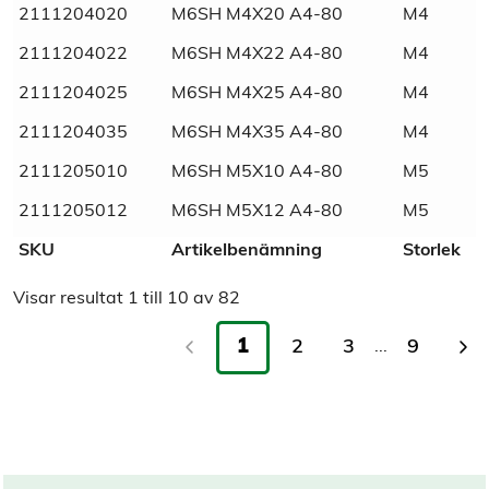
2111204020
M6SH M4X20 A4-80
M4
Material
Rostfritt
2111204022
M6SH M4X22 A4-80
M4
Materialkvalité
A4
2111204025
M6SH M4X25 A4-80
M4
2111204035
M6SH M4X35 A4-80
M4
Tull/ Tariff
73181575
2111205010
M6SH M5X10 A4-80
M5
Normnummer
933
2111205012
M6SH M5X12 A4-80
M5
SKU
Artikelbenämning
Storlek
Norm
DIN
Visar resultat
1
till
10
av
82
Marknadsnamn
Rostfri sexkantskruv helgängad
1
2
3
9
...