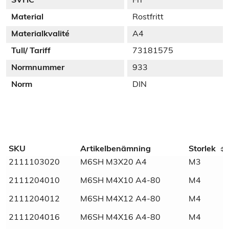
SVHC
Fri
Material
Rostfritt
Materialkvalité
A4
Tull/ Tariff
73181575
Normnummer
933
Norm
DIN
Additional information
SKU
Artikelbenämning
Storlek
2111103020
M6SH M3X20 A4
M3
Weight
N/A
2111204010
M6SH M4X10 A4-80
M4
Dimensions
N/A
2111204012
M6SH M4X12 A4-80
M4
SVHC
Fri
2111204016
M6SH M4X16 A4-80
M4