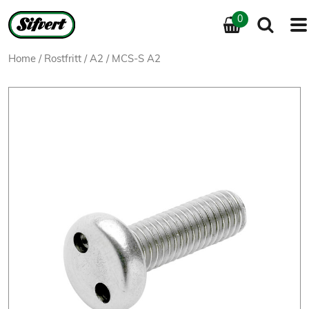
0
Home
/
Rostfritt
/
A2
/ MCS-S A2