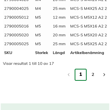
2790004020
M4
20 mm
MCS-S M4X20 A2 2-
SVHC
Fri
2790004025
M4
25 mm
MCS-S M4X25 A2 2-
Material
Rostfritt
2790005012
M5
12 mm
MCS-S M5X12 A2 2-
2790005016
M5
16 mm
MCS-S M5X16 A2 2-
Materialkvalité
A2
2790005020
M5
20 mm
MCS-S M5X20 A2 2-
Tull/ Tariff
73181552
2790005025
M5
25 mm
MCS-S M5X25 A2 2-
SKU
Storlek
Längd
Artikelbenämning
Normnummer
27900
Visar resultat
1
till
10
av
17
Norm
Sifvert
1
2