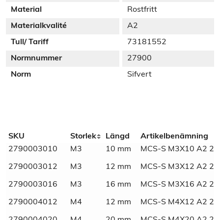
Material
Rostfritt
Materialkvalité
A2
Tull/ Tariff
73181552
Normnummer
27900
Norm
Sifvert
Additional information
SKU
Storlek
Längd
Artikelbenämning
2790003010
M3
10 mm
MCS-S M3X10 A2 2-
Weight
N/A
2790003012
M3
12 mm
MCS-S M3X12 A2 2-
Dimensions
N/A
2790003016
M3
16 mm
MCS-S M3X16 A2 2-
Marknadsnamn
Säkerhetsskruv tvåhål
2790004012
M4
12 mm
MCS-S M4X12 A2 2-