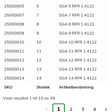
25000005
5
SGA 5 RFR 1.4122
SVHC
Fri
25000007
7
SGA 7 RFR 1.4122
25000008
8
SGA 8 RFR 1.4122
Material
Rostfritt
25000009
9
SGA 9 RFR 1.4122
Materialkvalité
A1
25000010
10
SGA 10 RFR 1.4122
25000011
11
SGA 11 RFR 1.4122
Tull/ Tariff
73182100
25000012
12
SGA 12 RFR 1.4122
Normnummer
471
25000013
13
SGA 13 RFR 1.4122
25000014
14
SGA 14 RFR 1.4122
Norm
DIN
SKU
Storlek
Artikelbenämning
Marknadsnamn
Rostfri spårring för axel
Visar resultat
1
till
10
av
39
1
2
3
4