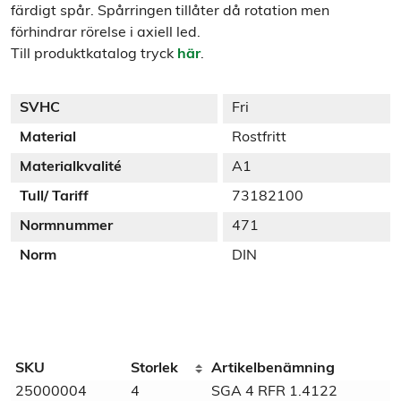
färdigt spår. Spårringen tillåter då rotation men
förhindrar rörelse i axiell led.
Till produktkatalog tryck
här
.
SVHC
Fri
Material
Rostfritt
Materialkvalité
A1
Tull/ Tariff
73182100
Normnummer
471
Norm
DIN
Additional information
SKU
Storlek
Artikelbenämning
25000004
4
SGA 4 RFR 1.4122
Weight
N/A