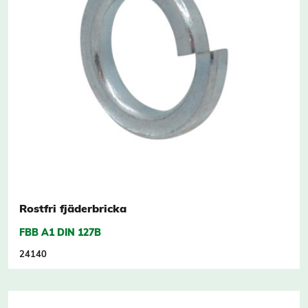
Rostfri fjäderbricka
FBB A1 DIN 127B
24140